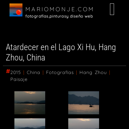
MARIOMONJE.COM
fotografías,
pinturas
y diseño web
Random
Fotografías
Diseño Web
Pinturas
Atardecer en el Lago Xi Hu, Hang
Zhou, China
2015
|
China
|
Fotografías
|
Hang Zhou
|
Paisaje