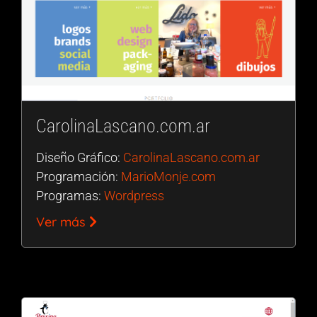
CarolinaLascano.com.ar
Diseño Gráfico:
CarolinaLascano.com.ar
Programación:
MarioMonje.com
Programas:
Wordpress
Ver más