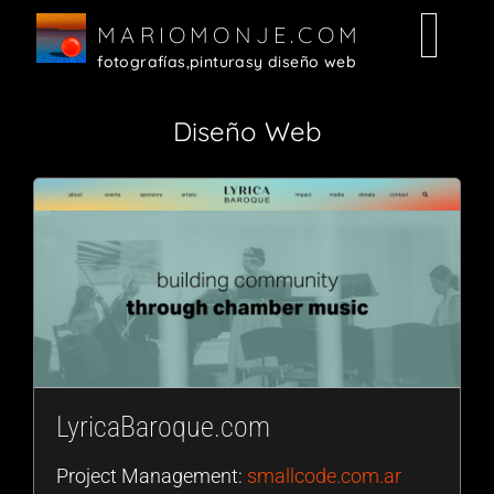
MARIOMONJE.COM
fotografías,
pinturas
y diseño web
Random
Fotografías
Diseño Web
Pinturas
Diseño Web
LyricaBaroque.com
Project Management:
smallcode.com.ar