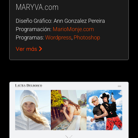
MARYVA.com
Diseño Gráfico: Ann Gonzalez Pereira
Programación:
MarioMonje.com
Programas:
Wordpress
,
Photoshop
Ver más