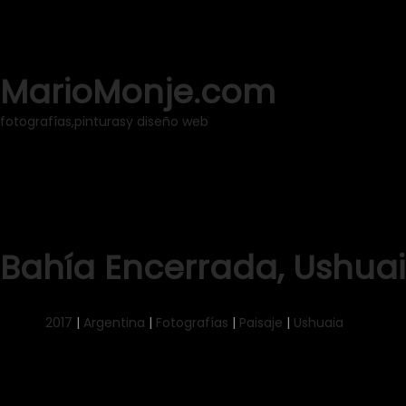
MarioMonje.com
fotografías,
pinturas
y diseño web
Bahía Encerrada, Ushua
2017
|
Argentina
|
Fotografías
|
Paisaje
|
Ushuaia