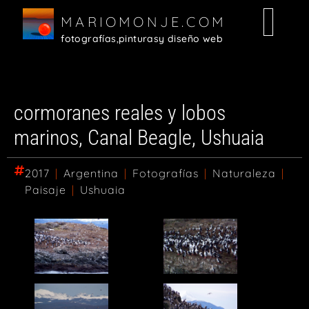
MARIOMONJE.COM
fotografías,
pinturas
y diseño web
Random
Fotografías
Diseño Web
Pinturas
cormoranes reales y lobos
marinos, Canal Beagle, Ushuaia
2017
|
Argentina
|
Fotografías
|
Naturaleza
|
Paisaje
|
Ushuaia