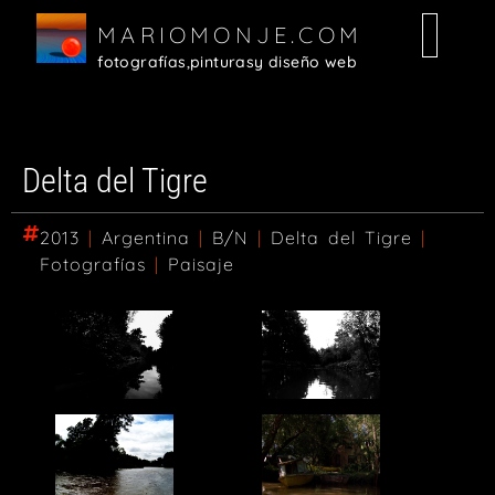
MARIOMONJE.COM
fotografías,
pinturas
y diseño web
Delta del Tigre
2013
|
Argentina
|
B/N
|
Delta del Tigre
|
Fotografías
|
Paisaje