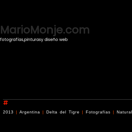
MarioMonje.com
fotografías,
pinturas
y diseño web
2013
|
Argentina
|
Delta del Tigre
|
Fotografías
|
Natura