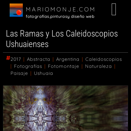
MARIOMONJE.COM
fotografías,
pinturas
y diseño web
Las Ramas y Los Caleidoscopios
Ushuaienses
2017
|
Abstracta
|
Argentina
|
Caleidoscopios
|
Fotografías
|
Fotomontaje
|
Naturaleza
|
Paisaje
|
Ushuaia