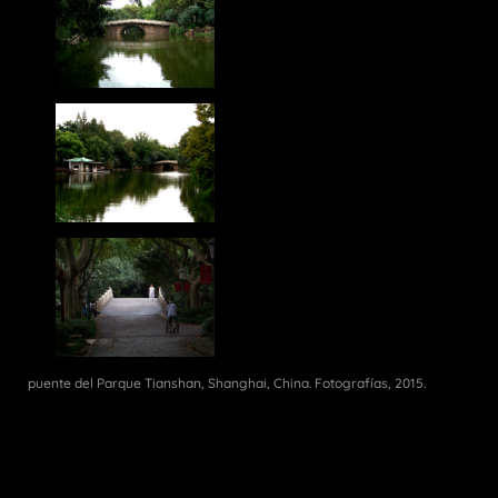
puente del Parque Tianshan, Shanghai, China. Fotografías, 2015.