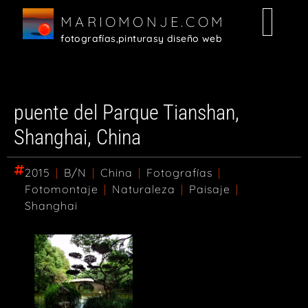
MARIOMONJE.COM
fotografías,
pinturas
y diseño web
Random
Fotografías
Diseño Web
Pinturas
puente del Parque Tianshan,
Shanghai, China
2015
|
B/N
|
China
|
Fotografías
|
Fotomontaje
|
Naturaleza
|
Paisaje
|
Shanghai