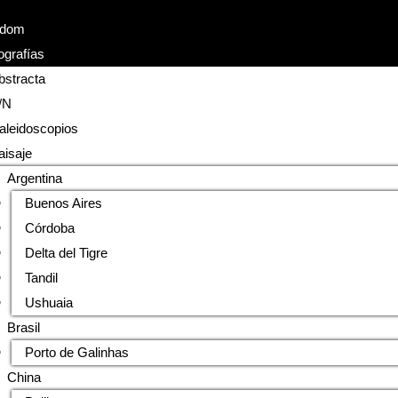
dom
grafías
bstracta
/N
aleidoscopios
aisaje
Argentina
Buenos Aires
Córdoba
Delta del Tigre
Tandil
Ushuaia
Brasil
Porto de Galinhas
China