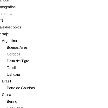
andom
tografías
bstracta
/N
aleidoscopios
aisaje
Argentina
Buenos Aires
Córdoba
Delta del Tigre
Tandil
Ushuaia
Brasil
Porto de Galinhas
China
Beijing