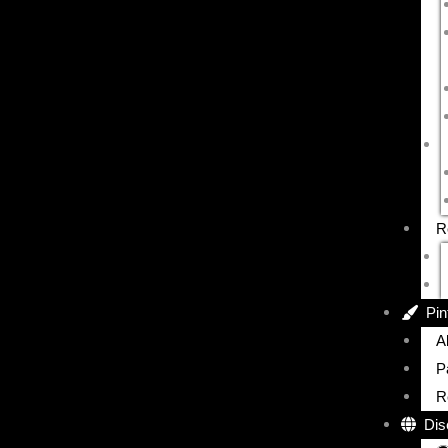
R
Pin
A
P
R
Dis