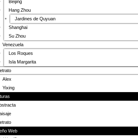
Beijing
Hang Zhou
Jardines de Quyuan
Shanghai
Su Zhou
Venezuela
Los Roques
Isla Margarita
etrato
Alex
Yixing
turas
bstracta
aisaje
etrato
eño Web