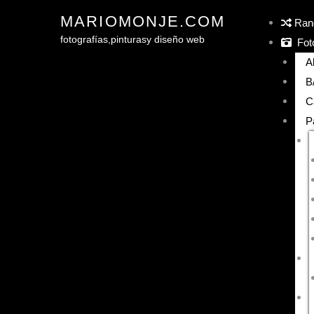
MARIOMONJE.COM
Ran
fotografías,
pinturas
y diseño web
Foto
A
B
C
P