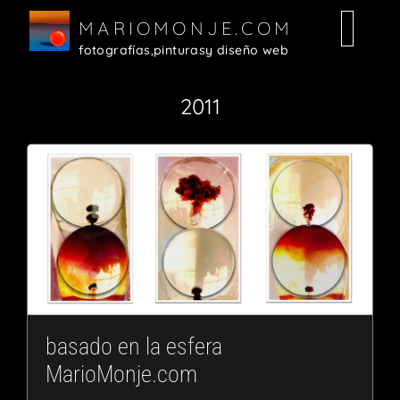
MARIOMONJE.COM
fotografías,
pinturas
y diseño web
Random
Fotografías
Diseño Web
Pinturas
2011
basado en la esfera
MarioMonje.com