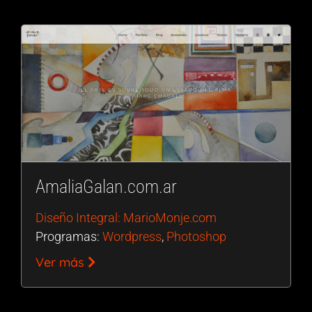
AmaliaGalan.com.ar
Diseño Integral: MarioMonje.com
Programas:
Wordpress
,
Photoshop
Ver más