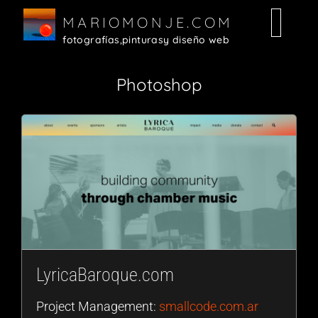
MARIOMONJE.COM
fotografías,
pinturas
y diseño web
Random
Fotografías
Diseño Web
Pinturas
Photoshop
LyricaBaroque.com
Project Management:
smallcode.com.ar