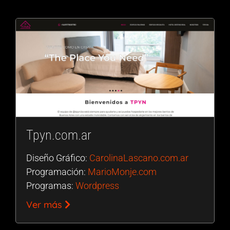
Tpyn.com.ar
Diseño Gráfico:
CarolinaLascano.com.ar
Programación:
MarioMonje.com
Programas:
Wordpress
Ver más