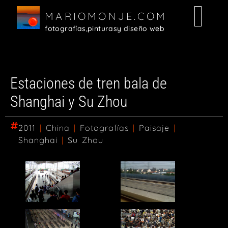
MARIOMONJE.COM
fotografías,
pinturas
y diseño web
Estaciones de tren bala de
Shanghai y Su Zhou
2011
|
China
|
Fotografías
|
Paisaje
|
Shanghai
|
Su Zhou