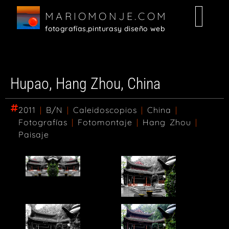
MARIOMONJE.COM
fotografías,
pinturas
y diseño web
Hupao, Hang Zhou, China
2011
|
B/N
|
Caleidoscopios
|
China
|
Fotografías
|
Fotomontaje
|
Hang Zhou
|
Paisaje